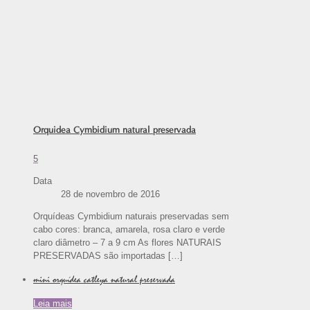
Orquidea Cymbidium natural preservada
5
Data
28 de novembro de 2016
Orquídeas Cymbidium naturais preservadas sem
cabo cores: branca, amarela, rosa claro e verde
claro diâmetro – 7 a 9 cm As flores NATURAIS
PRESERVADAS são importadas
[…]
mini orquídea catleya natural preservada
Leia mais