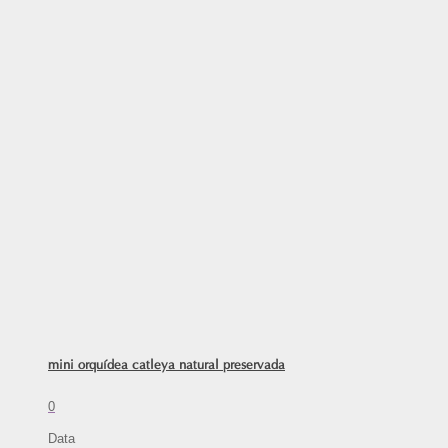
mini orquídea catleya natural preservada
0
Data