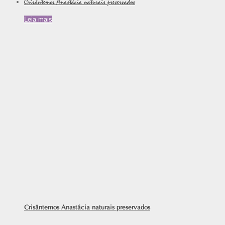
Crisântemos Anastácia naturais preservados
Leia mais
Crisântemos Anastácia naturais preservados