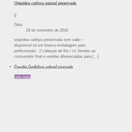
Orquídea catleya natural preservada
0
Data
28 de novembro de 2016
orquídea catleya preservada sem cabo –
disponível só em branco embalagem para
profissionais: 2 cabeças de flor / cx Vendas ao
consumidor final e vendas diferenciadas para
[…]
Orquidea Cymbidium natural preservada
Leia mais