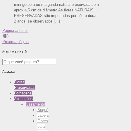
mini gérbera ou margarida natural preservada com
aprox 4,5 cm de diâmetro As flores NATURAIS
PRESERVADAS são importadas por nós e duram
2 anos, se observados
[…]
Página anterior
1
2
3
Próxima página
Pesquisar no site
Produtos
Flores
Preservadas
Folhagens
Aplicações
Casamento
Buquê
Lapela
Flores
para