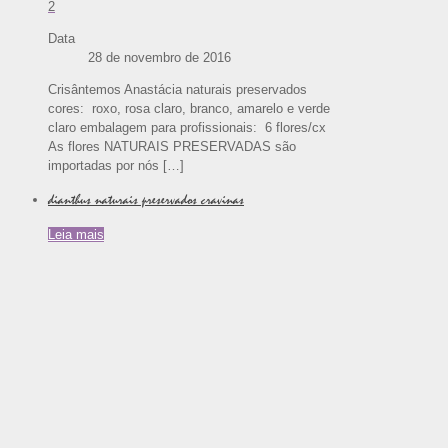
2
Data
28 de novembro de 2016
Crisântemos Anastácia naturais preservados
cores: roxo, rosa claro, branco, amarelo e verde
claro embalagem para profissionais: 6 flores/cx
As flores NATURAIS PRESERVADAS são
importadas por nós
[…]
dianthus naturais preservados cravinas
Leia mais