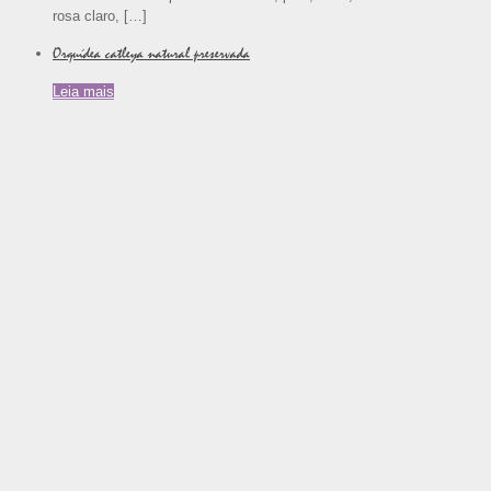
rosa claro,
[…]
Orquídea catleya natural preservada
Leia mais