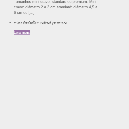
Tamanhos mini cravo, standard ou premium. Mini
cravo: diâmetro 2 a 3 cm standard: diâmetro 4,5 a
6 cm ou
[…]
micro dendrobium natural preservada
Leia mais