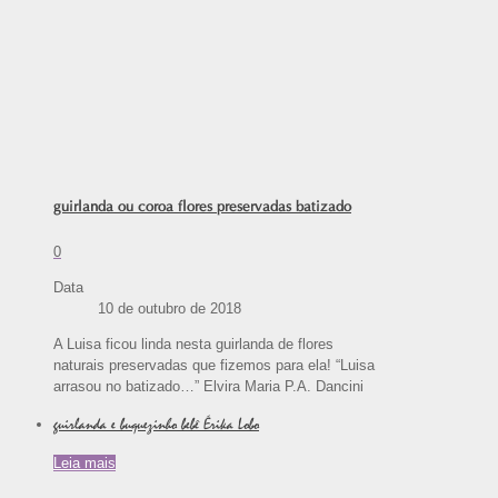
guirlanda ou coroa flores preservadas batizado
0
Data
10 de outubro de 2018
A Luisa ficou linda nesta guirlanda de flores
naturais preservadas que fizemos para ela! “Luisa
arrasou no batizado…” Elvira Maria P.A. Dancini
guirlanda e buquezinho bebê Érika Lobo
Leia mais