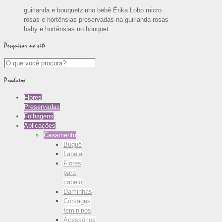
guirlanda e bouquetzinho bebê Érika Lobo micro
rosas e hortênsias preservadas na guirlanda rosas
baby e hortênsias no bouquet
Pesquisar no site
Produtos
Flores
Preservadas
Folhagens
Aplicações
Casamento
Buquê
Lapela
Flores
para
cabelo
Daminhas
Corsages
femininos
Acessórios