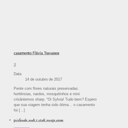
casamento Flávia Travassos
3
Data
14 de outubro de 2017
Pente com flores naturais preservadas:
hortênsias, nardos, mosquitinhos e mini
crisântemos sharp. “Oi Sylvia! Tudo bem? Espero
que sua viagem tenha sido ótima… o casamento
foi
[…]
guirlanda nude e verde musgo coroa