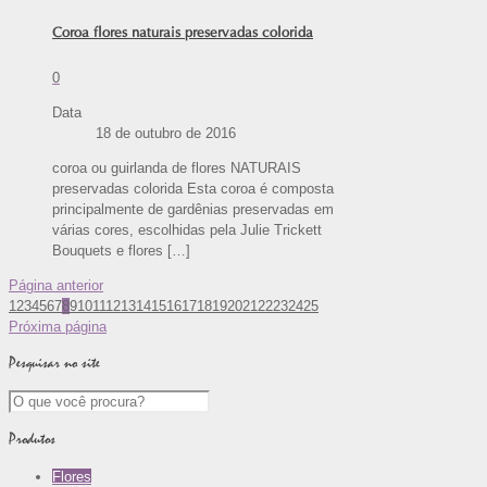
Coroa flores naturais preservadas colorida
0
Data
18 de outubro de 2016
coroa ou guirlanda de flores NATURAIS
preservadas colorida Esta coroa é composta
principalmente de gardênias preservadas em
várias cores, escolhidas pela Julie Trickett
Bouquets e flores
[…]
Página anterior
1
2
3
4
5
6
7
8
9
10
11
12
13
14
15
16
17
18
19
20
21
22
23
24
25
Próxima página
Pesquisar no site
Produtos
Flores