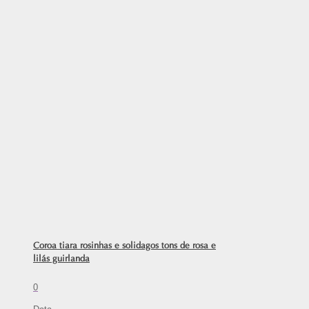
Coroa tiara rosinhas e solidagos tons de rosa e
lilás guirlanda
0