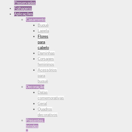
Preservadas
Folhagens
Aplicações
Casamento
Buquê
Lapela
Flores
para
cabelo
Daminhas
Corsages
femininos
Acessórios
para
buquê
Decoração
Datas
comemorativas
Geral
Quadros
decorativos
Presentes,
brindes
e