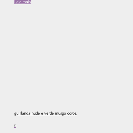
Leia mais
guirlanda nude e verde musgo coroa
0