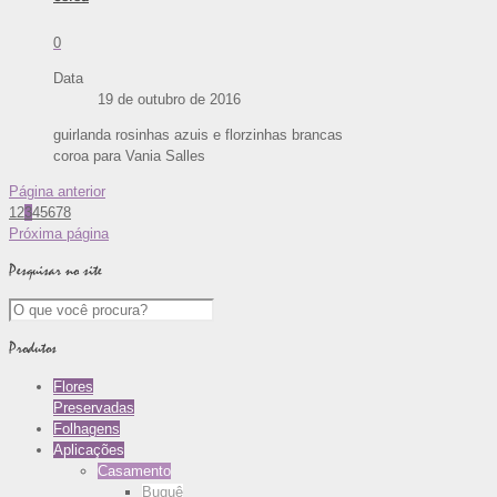
0
Data
19 de outubro de 2016
guirlanda rosinhas azuis e florzinhas brancas
coroa para Vania Salles
Página anterior
1
2
3
4
5
6
7
8
Próxima página
Pesquisar no site
Produtos
Flores
Preservadas
Folhagens
Aplicações
Casamento
Buquê