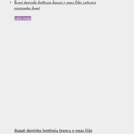
Buquê daminha hortênsia branca e rosas lilás naturais
preservadas buquê
Leia mais
Buquê daminha hortênsia branca e rosas lilás