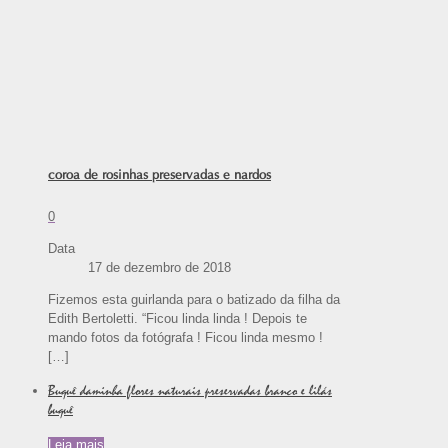
coroa de rosinhas preservadas e nardos
0
Data
17 de dezembro de 2018
Fizemos esta guirlanda para o batizado da filha da
Edith Bertoletti. “Ficou linda linda ! Depois te
mando fotos da fotógrafa ! Ficou linda mesmo !
[…]
Buquê daminha flores naturais preservadas branco e lilás
buquê
Leia mais