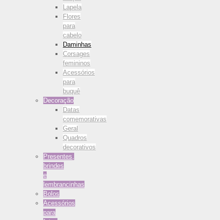
Lapela
Flores
para
cabelo
Daminhas
Corsages
femininos
Acessórios
para
buquê
Decoração
Datas
comemorativas
Geral
Quadros
decorativos
Presentes,
brindes
e
lembrancinhas
Bolos
Acessórios
para