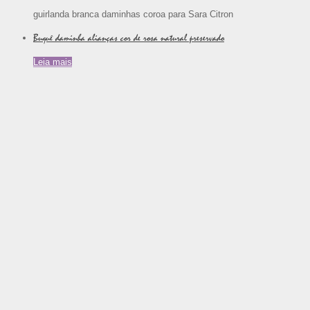
guirlanda branca daminhas coroa para Sara Citron
Buquê daminha alianças cor de rosa natural preservado
Leia mais