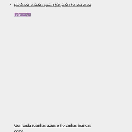
Guirlanda rosinhas azuis e florzinhas brancas coroa
Leia mais
Guirlanda rosinhas azuis e florzinhas brancas
coroa