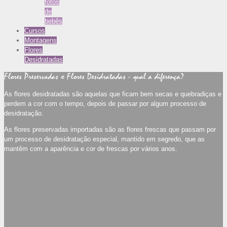
fotos
de
bebês
Cursos
Montagens
Flores
Desidratadas
Flores Preservadas x Flores Desidratadas - qual a diferença?
As flores desidratadas são aquelas que ficam bem secas e quebradiças e
perdem a cor com o tempo, depois de passar por algum processo de
desidratação.
As flores preservadas importadas são as flores frescas que passam por
um processo de desidratação especial, mantido em segredo, que as
mantêm com a aparência e cor de frescas por vários anos.