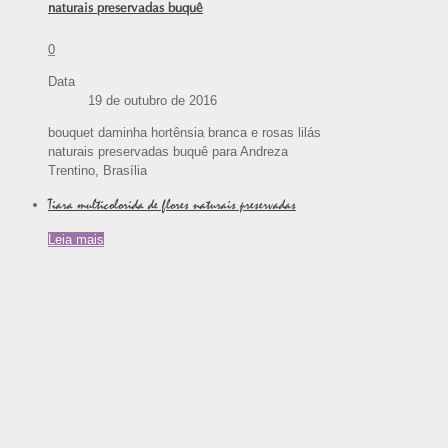
naturais preservadas buquê
0
Data
19 de outubro de 2016
bouquet daminha hortênsia branca e rosas lilás
naturais preservadas buquê para Andreza
Trentino, Brasília
Tiara multicolorida de flores naturais preservadas
Leia mais