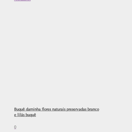
Buquê daminha flores naturais preservadas branco
e lilás buquê
0