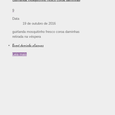
Guirlanda mosquitinho fresco coroa daminhas
9
Data
19 de outubro de 2016
guirlanda mosquitinho fresco coroa daminhas
retirada na véspera
Buquê daminha alianças
Leia mais