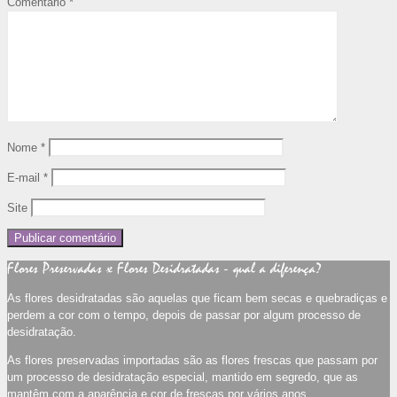
Comentário
*
Nome
*
E-mail
*
Site
Flores Preservadas x Flores Desidratadas - qual a diferença?
As flores desidratadas são aquelas que ficam bem secas e quebradiças e
perdem a cor com o tempo, depois de passar por algum processo de
desidratação.
As flores preservadas importadas são as flores frescas que passam por
um processo de desidratação especial, mantido em segredo, que as
mantêm com a aparência e cor de frescas por vários anos.