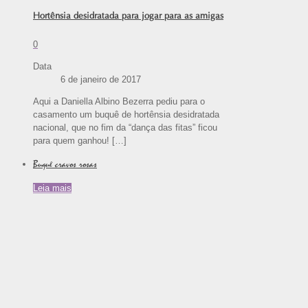
Hortênsia desidratada para jogar para as amigas
0
Data
6 de janeiro de 2017
Aqui a Daniella Albino Bezerra pediu para o
casamento um buquê de hortênsia desidratada
nacional, que no fim da “dança das fitas” ficou
para quem ganhou!
[…]
Buquê cravos rosas
Leia mais