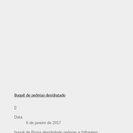
Buquê de peônias desidratado
0
Data
6 de janeiro de 2017
buquê de Bruna desidratado peônias e folhagens