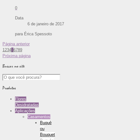
0
Data
6 de janeiro de 2017
para Érica Spessoto
Página anterior
1
2
3
4
5
6
7
8
9
Próxima página
Buscar no site
Produtos
Flores
Desidratadas
Aplicações
Casamentos
Buquê
ou
Bouquet