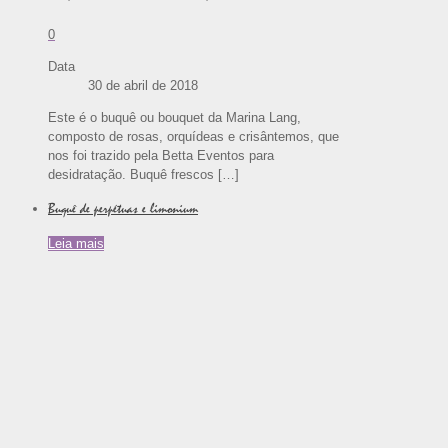
0
Data
30 de abril de 2018
Este é o buquê ou bouquet da Marina Lang,
composto de rosas, orquídeas e crisântemos, que
nos foi trazido pela Betta Eventos para
desidratação. Buquê frescos
[…]
Buquê de perpétuas e limonium
Leia mais