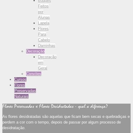
Buquês
Feitos
por
Alunas
Lapela
Flores
Para
Cabelo
Daminhas
Decoração
Decoração
em
Geral
Convites
Cursos
Flores
Preservadas
Naturais
Flores Preservadas x Flores Desidratadas - qual a diferença?
As flores desidratadas são aquelas que ficam bem secas e quebradiças e
perdem a cor com o tempo, depois de passar por algum processo de
desidratação.