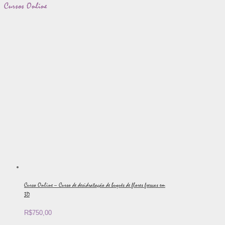
Cursos Online
Curso Online – Curso de desidratação de buquês de flores frescas em
3D
R$
750,00