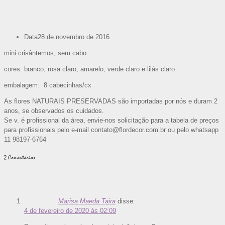
Data
28 de novembro de 2016
mini crisântemos, sem cabo
cores: branco, rosa claro, amarelo, verde claro e lilás claro
embalagem: 8 cabecinhas/cx
As flores NATURAIS PRESERVADAS são importadas por nós e duram 2
anos, se observados os cuidados.
Se v. é profissional da área, envie-nos solicitação para a tabela de preços
para profissionais pelo e-mail contato@flordecor.com.br ou pelo whatsapp
11 98197-6764
2 Comentários
Marisa Maeda Taira
disse:
4 de fevereiro de 2020 às 02:09