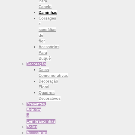
Para
Cabelo
Daminhas
Corsages
e
sandálias
de
flor
Acessórios
Para
Buquê
Decoração
Datas
Comemorativas
Decoração
Floral
Quadros
Decorativos
Presentes,
Brindes
e
Lembrancinhas
Bolos
Acessórios