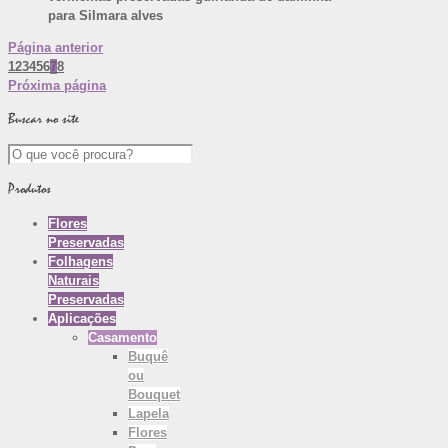
para Silmara alves
Página anterior
1
2
3
4
5
6
7
8
Próxima página
Buscar no site
Produtos
Flores
Preservadas
Folhagens
Naturais
Preservadas
Aplicações
Casamento
Buquê
ou
Bouquet
Lapela
Flores